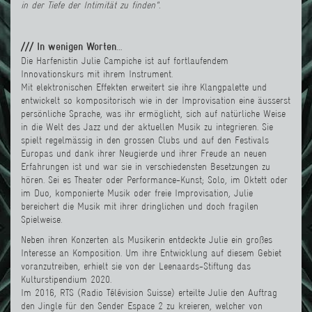
in der Tiefe der Intimität zu finden".
/// In wenigen Worten…
Die Harfenistin Julie Campiche ist auf fortlaufendem
Innovationskurs mit ihrem Instrument.
Mit elektronischen Effekten erweitert sie ihre Klangpalette und
entwickelt so kompositorisch wie in der Improvisation eine äusserst
persönliche Sprache, was ihr ermöglicht, sich auf natürliche Weise
in die Welt des Jazz und der aktuellen Musik zu integrieren. Sie
spielt regelmässig in den grossen Clubs und auf den Festivals
Europas und dank ihrer Neugierde und ihrer Freude an neuen
Erfahrungen ist und war sie in verschiedensten Besetzungen zu
hören. Sei es Theater oder Performance-Kunst; Solo, im Oktett oder
im Duo, komponierte Musik oder freie Improvisation, Julie
bereichert die Musik mit ihrer dringlichen und doch fragilen
Spielweise.
Neben ihren Konzerten als Musikerin entdeckte Julie ein großes
Interesse an Komposition. Um ihre Entwicklung auf diesem Gebiet
voranzutreiben, erhielt sie von der
Leenaards-Stiftung das
Kulturstipendium 2020
.
Im 2016, RTS (Radio Télévision Suisse) erteilte Julie den Auftrag
den Jingle für den Sender Espace 2 zu kreieren, welcher von