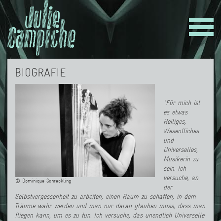
BIOGRAFIE
"Für mich ist
es etwas
Heiliges,
Wesentliches
und
Universelles,
Musikerin zu
sein. Ich
versuche, an
© Dominique Schreckling
der
Selbstvergessenheit zu arbeiten, einen Raum zu schaffen, in dem
Träume wahr werden und man nur daran glauben muss, dass man
fliegen kann, um es zu tun. Ich versuche, das unendlich Universelle