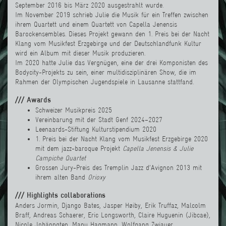
September 2016 bis März 2020 ausgestrahlt wurde.
Im November 2019 schrieb Julie die Musik für ein Treffen zwischen
ihrem Quartett und einem Quartett von Capella Jenensis
Barockensembles. Dieses Projekt gewann den 1. Preis bei der Nacht
Klang vom Musikfest Erzgebirge und der Deutschlandfunk Kultur
wird ein Album mit dieser Musik produzieren.
Im 2020 hatte Julie das Vergnügen, eine der drei Komponisten des
Bodycity-Projekts zu sein, einer multidisziplinären Show, die im
Rahmen der Olympischen Jugendspiele in Lausanne stattfand.
/// Awards
Schweizer Musikpreis 2025
Vereinbarung mit der Stadt Genf 2024–2027
Leenaards-Stiftung Kulturstipendium 2020
1. Preis bei der Nacht Klang vom Musikfest Erzgebirge 2020
mit dem jazz-baroque Projekt
Capella Jenensis & Julie
Campiche Quartet
Grossen Jury-Preis des
Tremplin Jazz d’Avignon 2013
mit
ihrem alten Band
Orioxy
/// Highlights collaborations
Anders Jormin, Django Bates,
Jasper Høiby
,
Erik Truffaz
,
Malcolm
Braff
,
Andreas Schaerer
,
Eric Longsworth
,
Claire Huguenin (Jibcae)
,
Nicole Johänngten
,
Manu Hagmann
, Wolfgang Zwiauer, ...