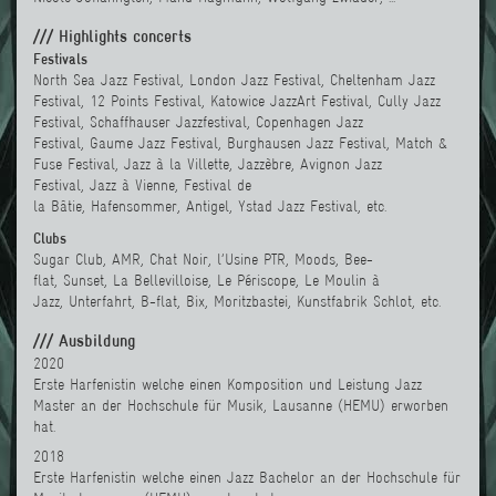
/// Highlights concerts
Festivals
North Sea Jazz Festival, London Jazz Festival
,
Cheltenham Jazz
Festival,
12 Points Festival
,
Katowice JazzArt Festival
,
Cully Jazz
Festival
,
Schaffhauser Jazzfestival
,
Copenhagen Jazz
Festival
,
Gaume Jazz Festival
,
Burghausen Jazz Festival
,
Match &
Fuse Festival
,
Jazz à la Villette
,
Jazzèbre
,
Avignon Jazz
Festival
,
Jazz à Vienne
,
Festival de
la
Bâtie
,
Hafensommer
,
Antigel
,
Ystad Jazz Festival
, etc.
Clubs
Sugar Club
, AMR
,
Chat Noir
,
l’Usine PTR
,
Moods
,
Bee-
flat
,
Sunset
,
La Bellevilloise
,
Le Périscope
,
Le Moulin à
Jazz
,
Unterfahrt
,
B-flat
,
Bix
,
Moritzbastei
,
Kunstfabrik Schlot
, etc.
/// Ausbildung
2020
Erste Harfenistin welche einen Komposition und Leistung Jazz
Master an der
Hochschule für Musik, Lausanne (HEMU) erworben
hat
.
2018
Erste Harfenistin welche einen Jazz Bachelor an der
Hochschule für