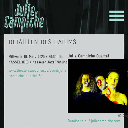
DETAILLEN DES DATUMS
Julie Campiche Quartet
Mittwoch 19. März 2025 / 20:30 Uhr
KASSEL (DE) / Kasseler JazzFrühling
www.theaterstuebchen.de/event/julie-
campiche-quartet-3/
© Sop
Bandseite auf juliecampiche.com